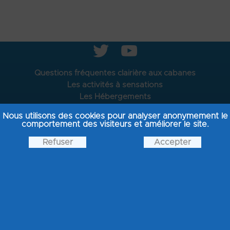
t
y
Questions fréquentes clairière aux cabanes
Les activités à sensations
Les Hébergements
Les chèques cadeaux
Nous utilisons des cookies pour analyser anonymement le
Les bons cadeaux hébergements
comportement des visiteurs et améliorer le site.
La location de skis
Refuser
Accepter
Escape game "A l'origine du futur"
Effacer mon panier d'achat
Mon enveloppe personnalisée
Je réserve mes horaires
Prolonger un billet
Bol d'air le site
Bol d'air le blog